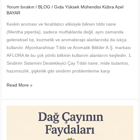
Yorum bırakın
/
BLOG
/
Gıda Yüksek Mühendisi Kübra Azel
BAYAR
Keskin aroması ve ferahlatıcı etkisiyle bilinen tıbbi nane
(Mentha piperita), sadece mutfaklarda değil, aynı zamanda
geleneksel tıp, kozmetik ve aromaterapi alanlarında da sıkça
kullanılır. Afyonkarahisar Tıbbi ve Aromatik Bitkiler A.Ş. markası
AFLORA ile bu çok yönlü bitkinin kullanım alanlarını keşfedin. 1.
Sindirim Sistemini Destekleyici Çay Tıbbi nane, mide bulantısı,
hazımsızlık, şişkinlik gibi sindirim problemlerine karşı
Tıbbi
Read More »
Nane
Kullanım
Alanları
–
Ferahlığın
ve
Şifanın