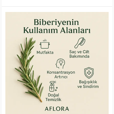
Papatyanın
Kullanım
Alanları
–
Şifa
Dolu
Bir
Bitkiyle
Tanışın