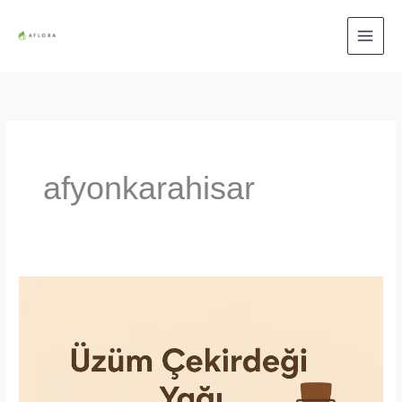
İçeriğe
atla
afyonkarahisar