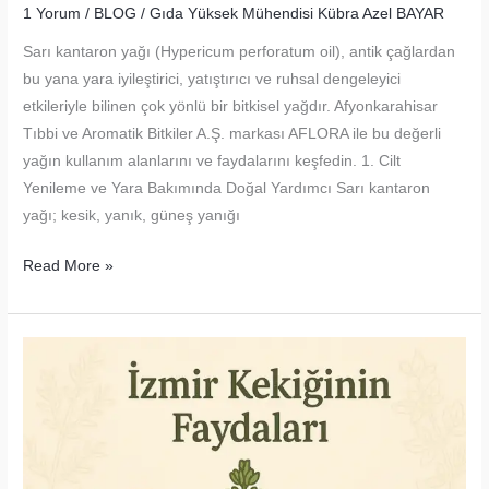
1 Yorum
/
BLOG
/
Gıda Yüksek Mühendisi Kübra Azel BAYAR
Sarı kantaron yağı (Hypericum perforatum oil), antik çağlardan
bu yana yara iyileştirici, yatıştırıcı ve ruhsal dengeleyici
etkileriyle bilinen çok yönlü bir bitkisel yağdır. Afyonkarahisar
Tıbbi ve Aromatik Bitkiler A.Ş. markası AFLORA ile bu değerli
yağın kullanım alanlarını ve faydalarını keşfedin. 1. Cilt
Yenileme ve Yara Bakımında Doğal Yardımcı Sarı kantaron
yağı; kesik, yanık, güneş yanığı
Sarı
Read More »
Kantaron
Yağının
Kullanım
Alanları
–
Cilt,
Ruh
ve