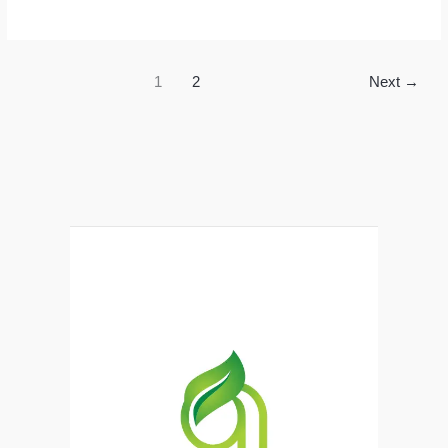
Kullanım
Alanları
–
1
2
Next
→
Doğadan
Gelen
Çok
Yönlü
Şifa