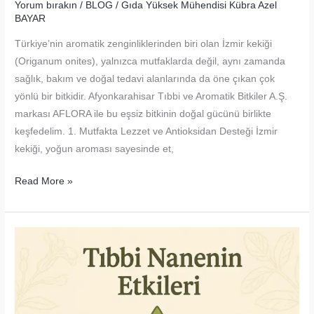
Yorum bırakın
/
BLOG
/
Gıda Yüksek Mühendisi Kübra Azel
BAYAR
Türkiye’nin aromatik zenginliklerinden biri olan İzmir kekiği
(Origanum onites), yalnızca mutfaklarda değil, aynı zamanda
sağlık, bakım ve doğal tedavi alanlarında da öne çıkan çok
yönlü bir bitkidir. Afyonkarahisar Tıbbi ve Aromatik Bitkiler A.Ş.
markası AFLORA ile bu eşsiz bitkinin doğal gücünü birlikte
keşfedelim. 1. Mutfakta Lezzet ve Antioksidan Desteği İzmir
kekiği, yoğun aroması sayesinde et,
İzmir
Read More »
Kekiğinin
Kullanım
Alanları
–
Lezzet
ve
Şifa