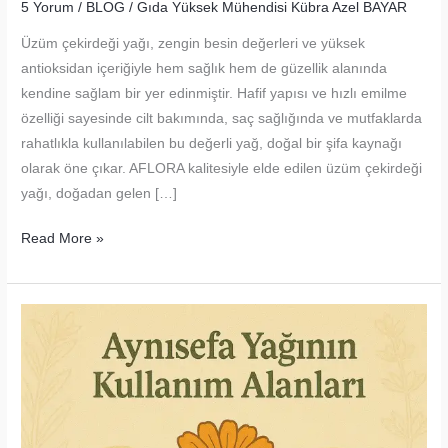
5 Yorum
/
BLOG
/
Gıda Yüksek Mühendisi Kübra Azel BAYAR
Üzüm çekirdeği yağı, zengin besin değerleri ve yüksek
antioksidan içeriğiyle hem sağlık hem de güzellik alanında
kendine sağlam bir yer edinmiştir. Hafif yapısı ve hızlı emilme
özelliği sayesinde cilt bakımında, saç sağlığında ve mutfaklarda
rahatlıkla kullanılabilen bu değerli yağ, doğal bir şifa kaynağı
olarak öne çıkar. AFLORA kalitesiyle elde edilen üzüm çekirdeği
yağı, doğadan gelen […]
Üzüm
Read More »
Çekirdeği
Yağı
/
Doğanın
Şifa
Dolu
Hediyesi