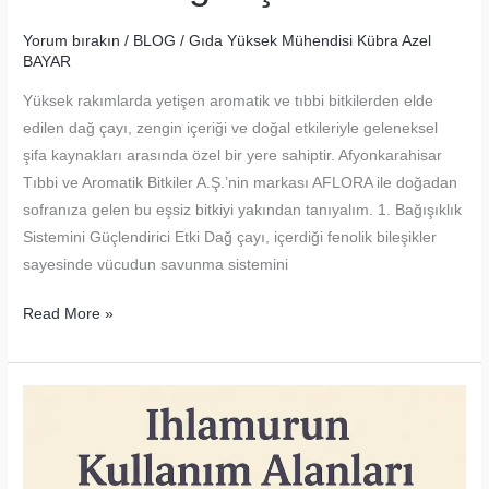
Yorum bırakın
/
BLOG
/
Gıda Yüksek Mühendisi Kübra Azel
BAYAR
Yüksek rakımlarda yetişen aromatik ve tıbbi bitkilerden elde
edilen dağ çayı, zengin içeriği ve doğal etkileriyle geleneksel
şifa kaynakları arasında özel bir yere sahiptir. Afyonkarahisar
Tıbbi ve Aromatik Bitkiler A.Ş.’nin markası AFLORA ile doğadan
sofranıza gelen bu eşsiz bitkiyi yakından tanıyalım. 1. Bağışıklık
Sistemini Güçlendirici Etki Dağ çayı, içerdiği fenolik bileşikler
sayesinde vücudun savunma sistemini
Dağ
Read More »
Çayının
Kullanım
Alanları
–
Yükseklerden
Gelen