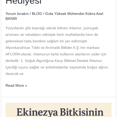
Hediyesi
Yorum bırakın
/
BLOG
/
Gıda Yüksek Mühendisi Kübra Azel
BAYAR
Yüzyıllardır şifa kaynağı olarak bilinen ıhlamur, yumuşak
aroması ve rahatlatıcı etkisiyle hem mutfaklarda hem de
geleneksel tıpta kendine sağlam bir yer edinmiştir.
Afyonkarahisar Tıbbi ve Aromatik Bitkiler A.Ş.’nin markası
AFLORA olarak, ıhlamurun farklı kullanım alanlarını sizler için
derledik. 1. Soğuk Algınlığına Karşı Bitkisel Destek Ihlamur,
içerdiği uçucu yağlar ve antioksidanlar sayesinde boğaz ağrısı,
öksürük ve
Ihlamurun
Read More »
Kullanım
Alanları
–
Doğanın