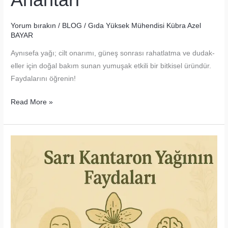
Yorum bırakın
/
BLOG
/
Gıda Yüksek Mühendisi Kübra Azel
BAYAR
Aynısefa yağı; cilt onarımı, güneş sonrası rahatlatma ve dudak-
eller için doğal bakım sunan yumuşak etkili bir bitkisel üründür.
Faydalarını öğrenin!
Aynısefa
Read More »
Yağının
Kullanım
Alanları
–
Doğal
Cilt
Bakımının
Altın
Anahtarı