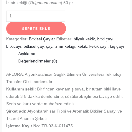
İzmir kekiği (
Origanum onites
) 50 gr
İzmir
Kekiği
adet
SEPETE EKLE
Kategoriler:
Bitkisel Çaylar
Etiketler:
bilyalı kekik
,
bitki çayı
,
bitkiçayı
,
bitkisel çay
,
çay
,
izmir kekiği
,
kekik
,
kekik çayı
,
kış çayı
Açıklama
Değerlendirmeler (0)
AFLORA, Afyonkarahisar Sağlık Bilimleri Üniversitesi Teknoloji
Transfer Ofisi markasıdır.
Kullanım şekli:
Bir fincan kaynamış suya, bir tutam bitki ilave
ederek 3-5 dakika demlendirip, süzülerek içilmesi tavsiye edilir.
Serin ve kuru yerde muhafaza ediniz.
Şirket adı:
Afyonkarahisar Tıbbi ve Aromatik Bitkiler Sanayi ve
Ticaret Anonim Şirketi
İşletme Kayıt No:
TR-03-K-011475