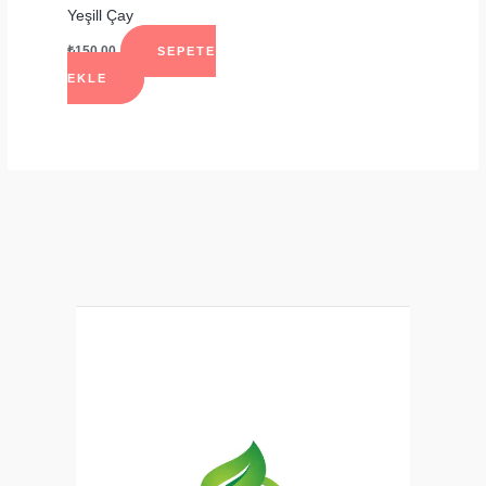
Yeşill Çay
₺
150.00
SEPETE
EKLE