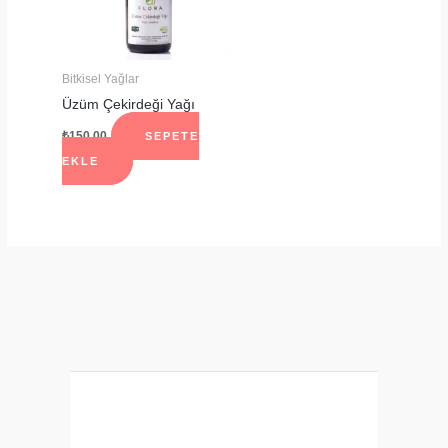
Bitkisel Yağlar
Üzüm Çekirdeği Yağı
₺
150.00
SEPETE
EKLE