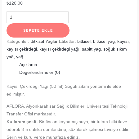
₺
120.00
Kayısı
Çekirdeği
Yağı
SEPETE EKLE
adet
Kategoriler:
Bitkisel Yağlar
Etiketler:
bitkisel
,
bitkisel yağ
,
kayısı
,
kayısı çekirdeği
,
kayısı çekirdeği yağı
,
sabitt yağ
,
soğuk sıkım
yağ
,
yağ
Açıklama
Değerlendirmeler (0)
Kayısı Çekirdeği Yağı (50 ml) Soğuk sıkım yöntemi ile elde
edilmiştir.
AFLORA, Afyonkarahisar Sağlık Bilimleri Üniversitesi Teknoloji
Transfer Ofisi markasıdır.
Kullanım şekli:
Bir fincan kaynamış suya, bir tutam bitki ilave
ederek 3-5 dakika demlendirip, süzülerek içilmesi tavsiye edilir.
Serin ve kuru yerde muhafaza ediniz.