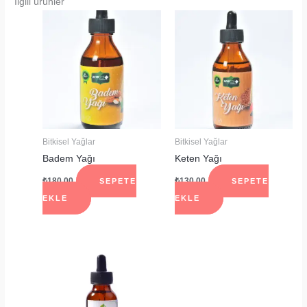
İlgili ürünler
Bitkisel Yağlar
Bitkisel Yağlar
Badem Yağı
Keten Yağı
₺
180.00
₺
130.00
SEPETE
SEPETE
EKLE
EKLE