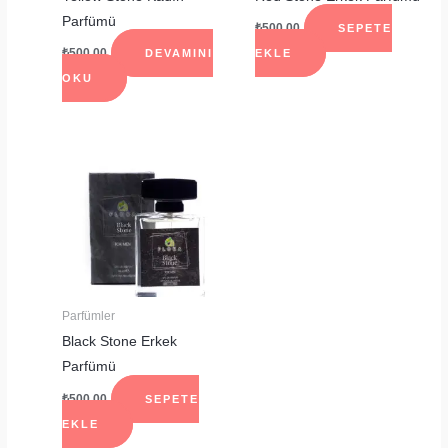
Parfümü
₺
500.00
SEPETE
₺
500.00
DEVAMINI
EKLE
OKU
Parfümler
Black Stone Erkek
Parfümü
₺
500.00
SEPETE
EKLE