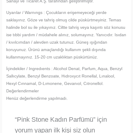
Sanayi ve Ticaret A.Ş. tarafından geliştirilmiştir.
Uyarılar / Warnıngs : Çocukların erişemeyeceği yerde
saklayınız. Göze ve tahriş olmuş cilde püskürtmeyiniz. Temas
halinde bol su ile yıkayınız. Ciltte tahriş veya kaşıntı söz konusu
ise tıbbi yardım / müdahele alınız, solumayınız. Yanıcıdır. Isıdan
/ kıvılcımdan / alevden uzak tutunuz. Güneş ışığından
koruyunuz. Ürünü amaçlandığı kullanım şekli dışında
kullanmayınız. 15-20 cm uzaklıktan püskürtünüz.
İçindekiler / Ingredıents : Alcohol Denat, Parfum, Aqua, Benzyl
Sallıcylate, Benzyl Benzoate, Hıdroxycıt Ronellal, Lınalool,
Hexyl Cınnamal, D-Lımonene, Gevanıol, Cıtronellol.
Değerlendirmeler
Henüz değerlendirme yapılmadı.
“Pink Stone Kadın Parfümü” için
yorum yapan ilk kişi siz olun