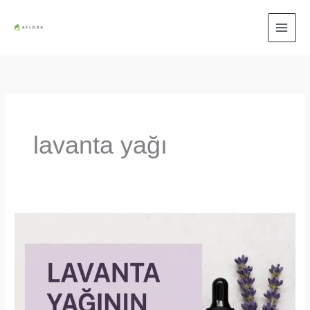
İçeriğe
atla
lavanta yağı