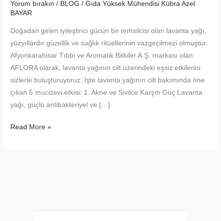
Yorum bırakın
/
BLOG
/
Gıda Yüksek Mühendisi Kübra Azel
BAYAR
Doğadan gelen iyileştirici gücün bir temsilcisi olan lavanta yağı,
yüzyıllardır güzellik ve sağlık ritüellerinin vazgeçilmezi olmuştur.
Afyonkarahisar Tıbbi ve Aromatik Bitkiler A.Ş. markası olan
AFLORA olarak, lavanta yağının cilt üzerindeki eşsiz etkilerini
sizlerle buluşturuyoruz. İşte lavanta yağının cilt bakımında öne
çıkan 5 mucizevi etkisi: 1. Akne ve Sivilce Karşıtı Güç Lavanta
yağı, güçlü antibakteriyel ve […]
Lavanta
Read More »
Yağının
Cilt
Bakımındaki
5
Mucizevi
Etkisi